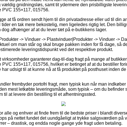
 vældig gnidningsløs, samt tit ydermere den prisbilligste leveri
e PVC 155×117, 015756.
e at få ordren sendt hjem til din privatadresse eller ud til din a
 tider en tak mere bekostelig, men ligeledes rigtig let. Den billi
 dog afhænger af at du lever tæt på e-butikkens lager.
Produkter -> Vinduer -> Plastvinduer|Produkter -> Vinduer -> 
ktuel om man står og skal bruge pakken inden for få dage, så derfo
estimerede leveringstidspunkt ved det respektive produkt.
virksomheder garanterer dag-til-dag fragt på mange af butikke
VC 155×117, 015756, hvilket er betinget af at du bestiller for
 har udsigt til at kunne nå at få produktet på posthuset inden de 
ndler frembyder portofri fragt, men typisk kun når man indkøber f
den mest letkøbte leveringsmåde, som typisk – om du befinder 
m til at levere din bestilling til et afhentningssted.
 for alle og enhver at finde frem til de bedste priser i blandt dive
shops på nettet fundet det uundgåeligt at trykke salgsværdien på v
rrer – drastisk, og endda nogle gange yde fragt uden betaling.