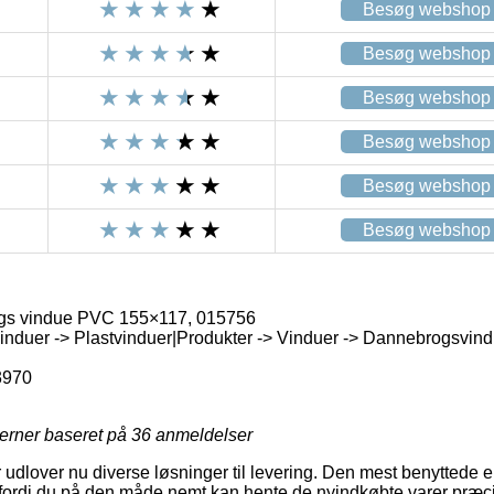
Besøg webshop
Besøg webshop
Besøg webshop
Besøg webshop
Besøg webshop
Besøg webshop
gs vindue PVC 155×117, 015756
induer -> Plastvinduer|Produkter -> Vinduer -> Dannebrogsvind
3970
jerner baseret på
36
anmeldelser
 udlover nu diverse løsninger til levering. Den mest benyttede e
 fordi du på den måde nemt kan hente de nyindkøbte varer præci