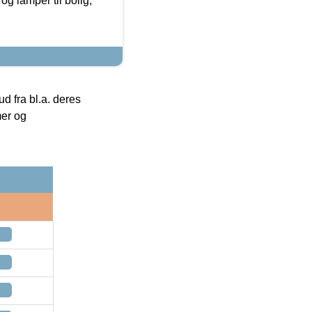
g lamper til bolig,
 fra bl.a. deres
mer og