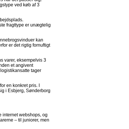
ngstype ved køb af 3
rbejdsplads.
gste fragttype er unægtelig
Dannebrogsvinduer kan
r er det rigtig fornuftigt
ns varer, eksempelvis 3
inden et angivent
logistikansatte tager
or en konkret pris. I
sig i Esbjerg, Sønderborg
rse internet webshops, og
arerne – til juniorer, men