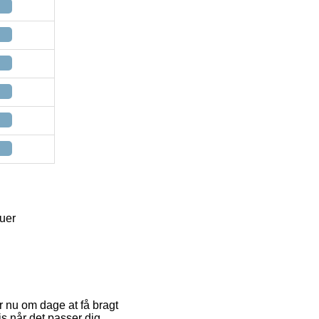
uer
r nu om dage at få bragt
s når det passer dig.