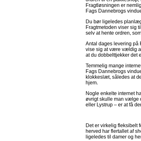
Fragtløsningen er nemlig
Fags Dannebrogs vindu
Du bør ligeledes planlægg
Fragtmetoden viser sig til
selv at hente ordren, som
Antal dages levering på 
vise sig at være vældig a
at du dobbelttjekker det 
Temmelig mange internet 
Fags Dannebrogs vindue P
klokkeslæt, således at de
hjem.
Nogle enkelte internet ha
øvrigt skulle man vælge 
eller Lystrup – er at få de
Det er virkelig fleksibelt
herved har flertallet af 
ligeledes til damer og he