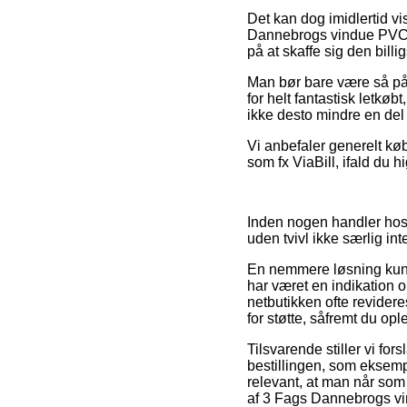
Det kan dog imidlertid vis
Dannebrogs vindue PVC 15
på at skaffe sig den billig
Man bør bare være så påv
for helt fantastisk letkøb
ikke desto mindre en del a
Vi anbefaler generelt kø
som fx ViaBill, ifald du h
Inden nogen handler hos 
uden tvivl ikke særlig int
En nemmere løsning kunn
har været en indikation 
netbutikken ofte revider
for støtte, såfremt du op
Tilsvarende stiller vi fo
bestillingen, som eksempe
relevant, at man når so
af 3 Fags Dannebrogs vi