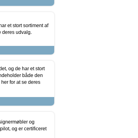
ar et stort sortiment af
e deres udvalg.
t, og de har et stort
 indeholder både den
 her for at se deres
esignermøbler og
lot, og er certificeret