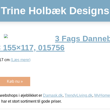
Trine Holbæk Designs
3 Fags Danne
 155×117, 015756
117 cm
(Læs mere)
Køb nu »
webshops i øjeblikket er
Damask.dk
,
TrendyLiving.dk
,
MyHomeM
 har et stort sortiment til gode priser.