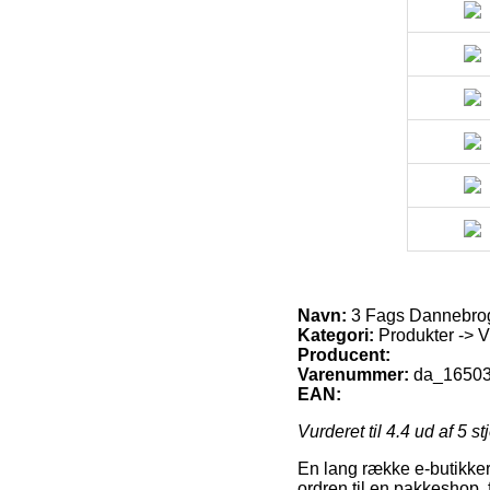
Navn:
3 Fags Dannebro
Kategori:
Produkter -> V
Producent:
Varenummer:
da_1650
EAN:
Vurderet til
4.4
ud af 5 st
En lang række e-butikker
ordren til en pakkeshop,