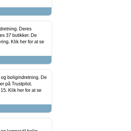
ndretning. Deres
s 37 butikker. De
ing. Klik her for at se
 og boligindretning. De
r på Trustpilot.
5. Klik her for at se