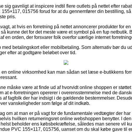
e sig gavnligt at inspicere indtil flere outlets på nettet efter ra
5×117, 015756 forud for at du gennemfører din bestilling, så 
ste pris.
agt, at hvis en forretning på nettet annoncerer produkter for e
t, så kunne det for det meste være et symbol på en fup netbutik. B
f en orden, der forsvarer folk overfor uærlige internet forretning
b med betalingskort eller mobilbetaling. Som alternativ bør du u
iger efter at godtgøre beløbet over tid.
en online virksomhed kan man sådan set læse e-butikkens forre
eressant.
e måske være at finde ud af hvorvidt online shoppen er støtte
om at e-forretningen opererer i overensstemmelse med de danske
es af fagfolk der har indsigt i de gældende bestemmelser. Desud
lever vanskeligheder som følge af dit indkøb.
rslag om at man er på vagt for de fundamentale vedtægter der har
lvis hvilken returneringsret online webshoppen benytter. I den re
m helst beholder ens købsbekræftelse, således man senere vil 
ndue PVC 155×117, 015756, uanset om du skal købe gave til en 