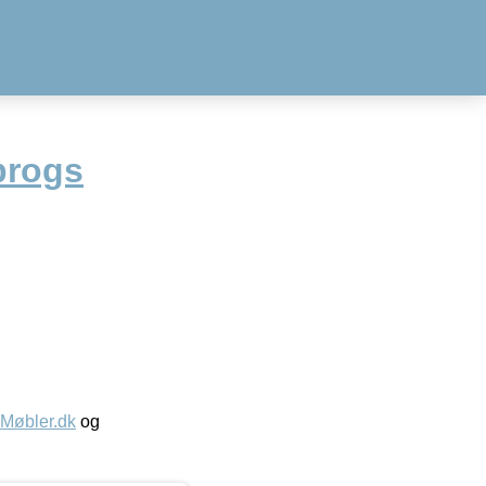
brogs
øbler.dk
og