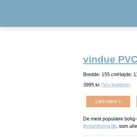
vindue PVC
Bredde: 155 cmHøjde: 
3995
kr.
(Vis fragtpris)
Læs mere »
De mest populære bolig-
Bydahlliving.dk
, som alle