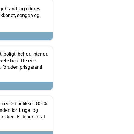
nbrand, og i deres
køkkenet, sengen og
boligtilbehør, interiør,
 webshop. De er e-
 foruden prisgaranti
ed 36 butikker. 80 %
nden for 1 uge, og
ikken. Klik her for at