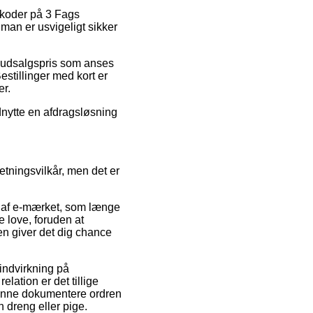
batkoder på 3 Fags
man er usvigeligt sikker
n udsalgspris som anses
estillinger med kort er
er.
dnytte en afdragsløsning
tningsvilkår, men det er
t af e-mærket, som længe
 love, foruden at
en giver det dig chance
 indvirkning på
lation er det tillige
kunne dokumentere ordren
dreng eller pige.