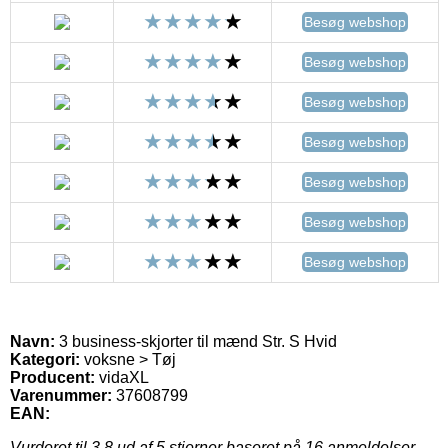
Besøg webshop
Besøg webshop
Besøg webshop
Besøg webshop
Besøg webshop
Besøg webshop
Besøg webshop
Navn:
3 business-skjorter til mænd Str. S Hvid
Kategori:
voksne > Tøj
Producent:
vidaXL
Varenummer:
37608799
EAN:
Vurderet til
3.8
ud af 5 stjerner baseret på
16
anmeldelser