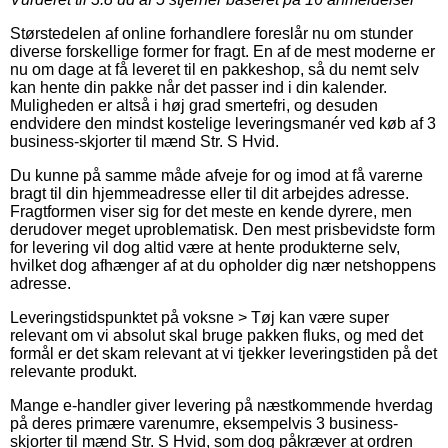
Størstedelen af online forhandlere foreslår nu om stunder
diverse forskellige former for fragt. En af de mest moderne er
nu om dage at få leveret til en pakkeshop, så du nemt selv
kan hente din pakke når det passer ind i din kalender.
Muligheden er altså i høj grad smertefri, og desuden
endvidere den mindst kostelige leveringsmanér ved køb af 3
business-skjorter til mænd Str. S Hvid.
Du kunne på samme måde afveje for og imod at få varerne
bragt til din hjemmeadresse eller til dit arbejdes adresse.
Fragtformen viser sig for det meste en kende dyrere, men
derudover meget uproblematisk. Den mest prisbevidste form
for levering vil dog altid være at hente produkterne selv,
hvilket dog afhænger af at du opholder dig nær netshoppens
adresse.
Leveringstidspunktet på voksne > Tøj kan være super
relevant om vi absolut skal bruge pakken fluks, og med det
formål er det skam relevant at vi tjekker leveringstiden på det
relevante produkt.
Mange e-handler giver levering på næstkommende hverdag
på deres primære varenumre, eksempelvis 3 business-
skjorter til mænd Str. S Hvid, som dog påkræver at ordren