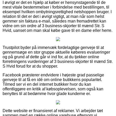
I øvrigt er det en hjælp at køber er hensynstagende til de
mest vitale bestemmelser i forbindelse med bestillingen, til
eksempel hvilken ombytningsrettighed netshoppen bruger. I
relation til det er det i øvrigt vigtigt, at man når som helst
gemmer sin faktura e-mail, således man fremadrettet kan
vidne om sin ordre af 3 business-skjorter til mænd Str. S
Hvid, uanset om man skal købe gave til en dame eller herre.
Trustpilot byder på immervæk fordelagtige genveje til at
gennemsøge en stor gruppe aktuelle køberes evalueringer
og på grund af dette går vi ind for, at du tjekker online
forretningens vurderinger af 3 business-skjorter til mænd Str.
S Hvid forud for at du shopper.
Facebook præsterer endvidere i højeste grad passelige
genveje til at få en idé om online butikkens popularitet.
Tilmed ser vi en del internet butikker hvor du kan
offentliggøre en kritik af købsoplevelsen, som også kan
benyttes til at bedømme hvor glade kunderne er.
Dette website er finansieret af reklamer. Vi arbejder tæt
sammen med en række online varehuse eftersom vi