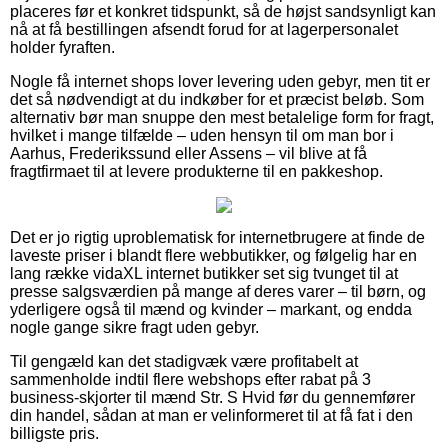
placeres før et konkret tidspunkt, så de højst sandsynligt kan
nå at få bestillingen afsendt forud for at lagerpersonalet
holder fyraften.
Nogle få internet shops lover levering uden gebyr, men tit er
det så nødvendigt at du indkøber for et præcist beløb. Som
alternativ bør man snuppe den mest betalelige form for fragt,
hvilket i mange tilfælde – uden hensyn til om man bor i
Aarhus, Frederikssund eller Assens – vil blive at få
fragtfirmaet til at levere produkterne til en pakkeshop.
Det er jo rigtig uproblematisk for internetbrugere at finde de
laveste priser i blandt flere webbutikker, og følgelig har en
lang række vidaXL internet butikker set sig tvunget til at
presse salgsværdien på mange af deres varer – til børn, og
yderligere også til mænd og kvinder – markant, og endda
nogle gange sikre fragt uden gebyr.
Til gengæld kan det stadigvæk være profitabelt at
sammenholde indtil flere webshops efter rabat på 3
business-skjorter til mænd Str. S Hvid før du gennemfører
din handel, sådan at man er velinformeret til at få fat i den
billigste pris.