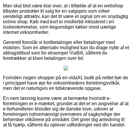
Man skal blot være klar over, at i tilfælde af at en webshop
tilbyder produkter til salg for en salgspris som virker
uendeligt attraktiv, kan det tit være et signal om en snydagtig
online shop. Køb med kort er imidlertid inkluderet i en
lovbestemmelse, som begunstiger køber imod uærlige
internet virksomheder.
Generelt foreslår vi kortbetalinger eller betalinger med
mobilen. Som en alternativ mulighed kan du drage nytte af et
afdragstilbud som for eksempel ViaBill, såfremt du
foretrækker at klare betalingen over tid.
Forinden nogen shopper på en vidaXL butik på nettet bør de
i princippet have øje for virksomhedens forretningsvilkår,
men det er naturligvis en tidskrævende opgave.
En nem løsning kunne være at bemærke hvorvidt e-
forretningen er e-mærket, grundet at det er en angivelse af at
e-forhandleren tilslutter sig de danske love, udover at
forretningen rutinemæssigt overværes af sagkyndige der
behersker vilkårene på området. Det giver dig anledning til
at få hjælp, såfremt du oplever udfordringer ved din handel.